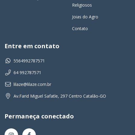
Religiosos
Joias do Agro
Contato
Entre em contato
5564992787571
64 992787571
lilaze@lilaze.com.br
Av.Farid Miguel Safatle, 297 Centro Catalão-GO
Permaneça conectado