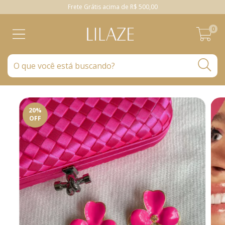
Frete Grátis acima de R$ 500,00
0
20
%
OFF