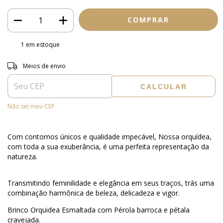
1
em estoque
Entregas para o CEP:
ALTERAR CEP
Meios de envio
CALCULAR
Não sei meu CEP
Com contornos únicos e qualidade impecável, Nossa orquídea,
com toda a sua exuberância, é uma perfeita representação da
natureza.
Transmitindo feminilidade e elegância em seus traços, trás uma
combinação harmônica de beleza, delicadeza e vigor.⠀
Brinco Orquidea Esmaltada com Pérola barroca e pétala
cravejada.